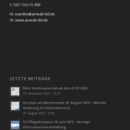
F: 0351 563 55 888
M:
stantke@anwalt-dd.de
W:
www.anwalt-dd.de
LETZTE BEITRÄGE
Mehr Kindesunterhalt ab dem 01.01.2024
29. Dezember 2023 - 13:31
Dresden am Wochenende 29. August 2015 – Aktuelle
Änderung im Unterhaltsrecht
29. August 2015 - 9:00
SZ PflegeKompass 20. Juni 2015 – Anzeige
Informationsveranstaltung