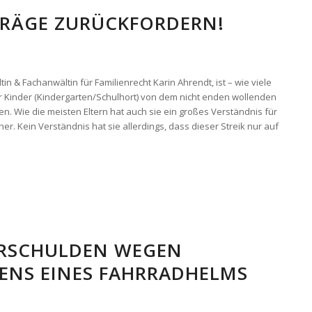
TRÄGE ZURÜCKFORDERN!
n & Fachanwältin für Familienrecht Karin Ahrendt, ist – wie viele
r Kinder (Kindergarten/Schulhort) von dem nicht enden wollenden
fen. Wie die meisten Eltern hat auch sie ein großes Verständnis für
er. Kein Verständnis hat sie allerdings, dass dieser Streik nur auf
ERSCHULDEN WEGEN
ENS EINES FAHRRADHELMS