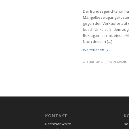
Der Bundesgerichtshof ha
Mängelbeseitigungskoste
gegen den Verkäufer auf 
beschränkt ist. In dem zu
Beklagten ein mit einem 
Nach dessen […]
Weiterlesen
/
4. APRIL 2014
VON
ADMIN
KONTAKT
K
Rechtsanwälte
Re