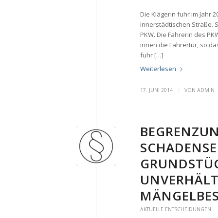
Die Klägerin fuhr im Jahr 
innerstädtischen Straße. 
PKW. Die Fahrerin des PKW
innen die Fahrertür, so d
fuhr […]
Weiterlesen
/
17. JUNI 2014
VON
ADMIN
BEGRENZUN
SCHADENSE
GRUNDSTÜC
UNVERHÄLT
ÄNGELBESE
AKTUELLE ENTSCHEIDUNGEN