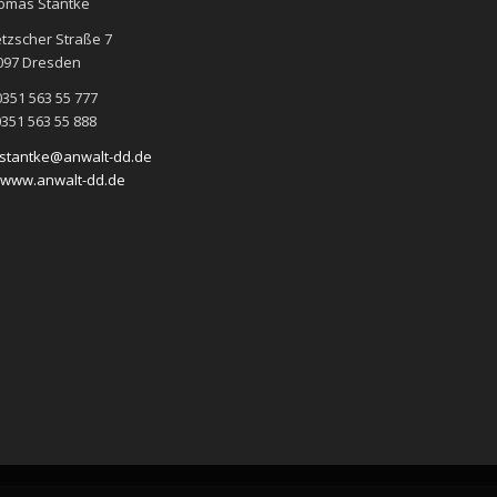
omas Stantke
etzscher Straße 7
097 Dresden
0351 563 55 777
0351 563 55 888
stantke@anwalt-dd.de
www.anwalt-dd.de