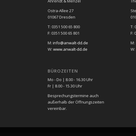
Ahrendt & Menzel
Th
Ostra-Allee 27
St
01067 Dresden
01
T: 0351 500 65 800
T: 
F: 0351 500 65 801
F: 
M:
info@anwalt-dd.de
M:
W:
www.anwalt-dd.de
W:
BÜROZEITEN
Mo - Do | 8.00 - 16.30 Uhr
Fr | 8.00 - 15.30 Uhr
Besprechungstermine auch
außerhalb der Öffnungszeiten
vereinbar.