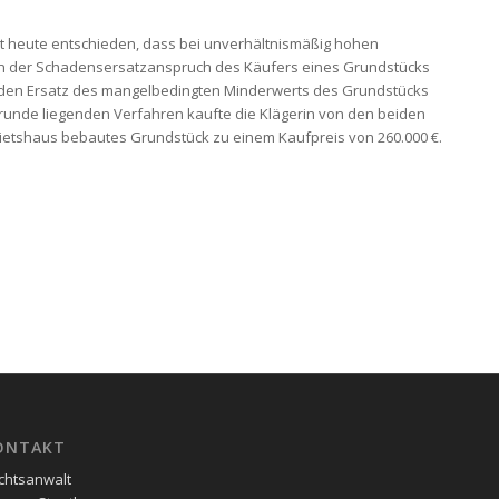
t heute entschieden, dass bei unverhältnismäßig hohen
n der Schadensersatzanspruch des Käufers eines Grundstücks
den Ersatz des mangelbedingten Minderwerts des Grundstücks
grunde liegenden Verfahren kaufte die Klägerin von den beiden
Mietshaus bebautes Grundstück zu einem Kaufpreis von 260.000 €.
ONTAKT
chtsanwalt