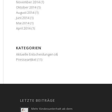
November 2014
(1)
Oktober 2014
(1)
August 2014
(1)
Juni 2014
(1)
Mai 2014
(1)
April 2014
(1)
KATEGORIEN
Aktuelle Entscheidungen
(4)
Presseartikel
(11)
LETZTE BEITRÄGE
Mehr Kindesunterhalt ab dem