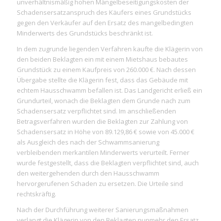
unverhältnismäßig hohen Mängelbeseitigungskosten der
Schadensersatzanspruch des Käufers eines Grundstücks
gegen den Verkäufer auf den Ersatz des mangelbedingten
Minderwerts des Grundstücks beschränkt ist.
In dem zugrunde liegenden Verfahren kaufte die Klägerin von
den beiden Beklagten ein mit einem Mietshaus bebautes
Grundstück zu einem Kaufpreis von 260.000 €. Nach dessen
Übergabe stellte die Klägerin fest, dass das Gebäude mit
echtem Hausschwamm befallen ist. Das Landgericht erließ ein
Grundurteil, wonach die Beklagten dem Grunde nach zum
Schadensersatz verpflichtet sind. Im anschließenden
Betragsverfahren wurden die Beklagten zur Zahlung von
Schadensersatz in Höhe von 89.129,86 € sowie von 45.000 €
als Ausgleich des nach der Schwammsanierung
verbleibenden merkantilen Minderwerts verurteilt. Ferner
wurde festgestellt, dass die Beklagten verpflichtet sind, auch
den weitergehenden durch den Hausschwamm
hervorgerufenen Schaden zu ersetzen. Die Urteile sind
rechtskräftig.
Nach der Durchführung weiterer Sanierungsmaßnahmen
verlangt die Klägerin von den Beklagten nunmehr den Ersatz