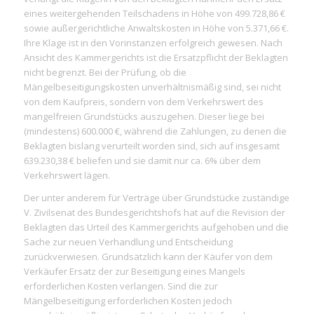
eines weitergehenden Teilschadens in Höhe von 499.728,86 €
sowie außergerichtliche Anwaltskosten in Höhe von 5.371,66 €.
Ihre Klage ist in den Vorinstanzen erfolgreich gewesen. Nach
Ansicht des Kammergerichts ist die Ersatzpflicht der Beklagten
nicht begrenzt. Bei der Prüfung, ob die
Mängelbeseitigungskosten unverhältnismäßig sind, sei nicht
von dem Kaufpreis, sondern von dem Verkehrswert des
mangelfreien Grundstücks auszugehen. Dieser liege bei
(mindestens) 600.000 €, während die Zahlungen, zu denen die
Beklagten bislang verurteilt worden sind, sich auf insgesamt
639.230,38 € beliefen und sie damit nur ca. 6% über dem
Verkehrswert lägen.
Der unter anderem für Verträge über Grundstücke zuständige
V. Zivilsenat des Bundesgerichtshofs hat auf die Revision der
Beklagten das Urteil des Kammergerichts aufgehoben und die
Sache zur neuen Verhandlung und Entscheidung
zurückverwiesen. Grundsätzlich kann der Käufer von dem
Verkäufer Ersatz der zur Beseitigung eines Mangels
erforderlichen Kosten verlangen. Sind die zur
Mängelbeseitigung erforderlichen Kosten jedoch