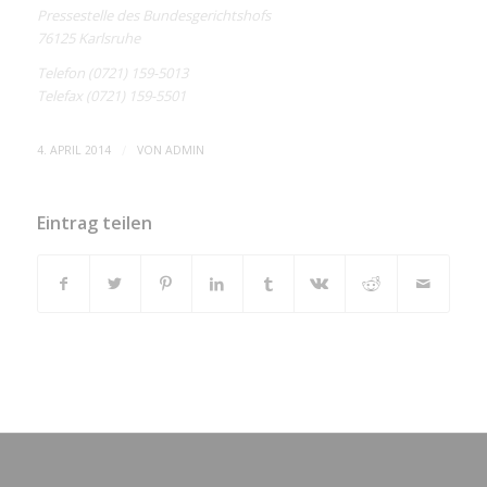
Pressestelle des Bundesgerichtshofs
76125 Karlsruhe
Telefon (0721) 159-5013
Telefax (0721) 159-5501
/
4. APRIL 2014
VON
ADMIN
Eintrag teilen